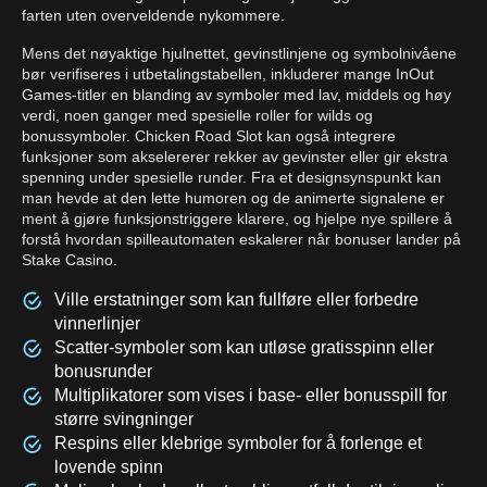
farten uten overveldende nykommere.
Mens det nøyaktige hjulnettet, gevinstlinjene og symbolnivåene
bør verifiseres i utbetalingstabellen, inkluderer mange InOut
Games-titler en blanding av symboler med lav, middels og høy
verdi, noen ganger med spesielle roller for wilds og
bonussymboler. Chicken Road Slot kan også integrere
funksjoner som akselererer rekker av gevinster eller gir ekstra
spenning under spesielle runder. Fra et designsynspunkt kan
man hevde at den lette humoren og de animerte signalene er
ment å gjøre funksjonstriggere klarere, og hjelpe nye spillere å
forstå hvordan spilleautomaten eskalerer når bonuser lander på
Stake Casino.
Ville erstatninger som kan fullføre eller forbedre
vinnerlinjer
Scatter-symboler som kan utløse gratisspinn eller
bonusrunder
Multiplikatorer som vises i base- eller bonusspill for
større svingninger
Respins eller klebrige symboler for å forlenge et
lovende spinn