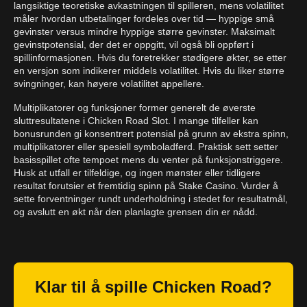
langsiktige teoretiske avkastningen til spilleren, mens volatilitet
måler hvordan utbetalinger fordeles over tid — hyppige små
gevinster versus mindre hyppige større gevinster. Maksimalt
gevinstpotensial, der det er oppgitt, vil også bli oppført i
spillinformasjonen. Hvis du foretrekker stødigere økter, se etter
en versjon som indikerer middels volatilitet. Hvis du liker større
svingninger, kan høyere volatilitet appellere.
Multiplikatorer og funksjoner former generelt de øverste
sluttresultatene i Chicken Road Slot. I mange tilfeller kan
bonusrunden gi konsentrert potensial på grunn av ekstra spinn,
multiplikatorer eller spesiell symboladferd. Praktisk sett setter
basisspillet ofte tempoet mens du venter på funksjonstriggere.
Husk at utfall er tilfeldige, og ingen mønster eller tidligere
resultat forutsier et fremtidig spinn på Stake Casino. Vurder å
sette forventninger rundt underholdning i stedet for resultatmål,
og avslutt en økt når den planlagte grensen din er nådd.
Klar til å spille Chicken Road?