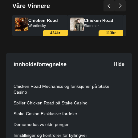
Våre Vinnere
Chicken Road
Chicken Road
Wardinsky
Slammer
434kr
113kr
Innholdsfortegnelse
Hide
Chicken Road Mechanics og funksjoner på Stake
Casino
Spiller Chicken Road på Stake Casino
Stake Casino Eksklusive fordeler
Demomodus vs ekte penger
Innstillinger og kontroller for kyllingvei