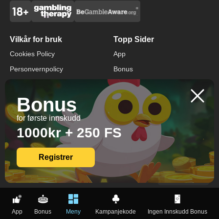
Vilkår for bruk
Topp Sider
Cookies Policy
App
Personvernpolicy
Bonus
Vilkår Og Betingelser
Kampanjekode
Bonus
Ansvarlig spilling
Ingen Innskudd Bonus
for første innskudd
Kontakter
1000kr + 250 FS
+4749123056
info@chickenroadslot.no
Registrer
© 2026 All Rights
Reserved.
App
Bonus
Meny
Kampanjekode
Ingen Innskudd Bonus