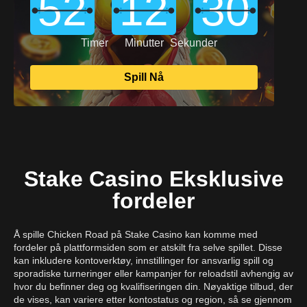
52
12
29
Timer
Minutter
Sekunder
Spill Nå
Stake Casino Eksklusive
fordeler
Å spille Chicken Road på Stake Casino kan komme med
fordeler på plattformsiden som er atskilt fra selve spillet. Disse
kan inkludere kontoverktøy, innstillinger for ansvarlig spill og
sporadiske turneringer eller kampanjer for reloadstil avhengig av
hvor du befinner deg og kvalifiseringen din. Nøyaktige tilbud, der
de vises, kan variere etter kontostatus og region, så se gjennom