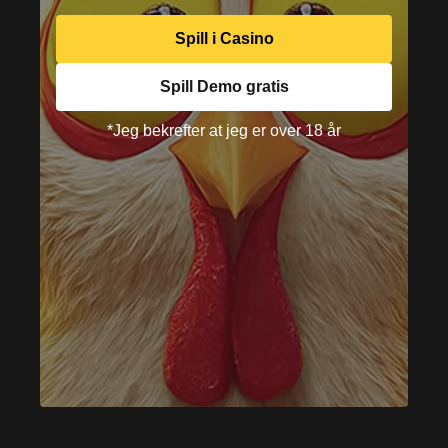
Spill i Casino
Spill Demo gratis
*Jeg bekrefter at jeg er over 18 år