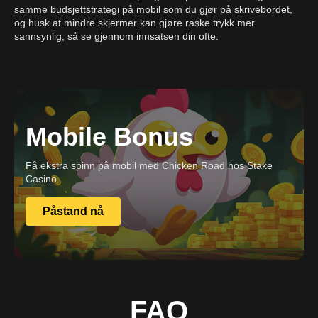
samme budsjettstrategi på mobil som du gjør på skrivebordet,
og husk at mindre skjermer kan gjøre raske trykk mer
sannsynlig, så se gjennom innsatsen din ofte.
Mobile Bonus
Få ekstra spinn på mobil med Chicken Road hos Stake
Casino.
Påstand nå
FAQ