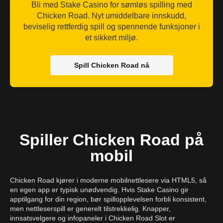
Bli med Stake Casino for sømløs spilling med
Chicken Road. Nyt umiddelbare innskudd,
beviselig rettferdig spill og spennende funksjoner i
et sikkert miljø.
Spill Chicken Road nå
Spiller Chicken Road på
mobil
Chicken Road kjører i moderne mobilnettlesere via HTML5, så
en egen app er typisk unødvendig. Hvis Stake Casino gir
apptilgang for din region, bør spillopplevelsen forbli konsistent,
men nettleserspill er generelt tilstrekkelig. Knapper,
innsatsvelgere og infopaneler i Chicken Road Slot er