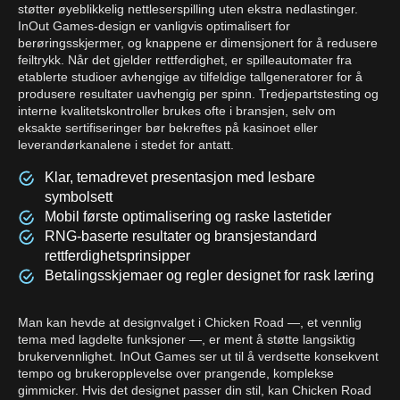
støtter øyeblikkelig nettleserspilling uten ekstra nedlastinger.
InOut Games-design er vanligvis optimalisert for
berøringsskjermer, og knappene er dimensjonert for å redusere
feiltrykk. Når det gjelder rettferdighet, er spilleautomater fra
etablerte studioer avhengige av tilfeldige tallgeneratorer for å
produsere resultater uavhengig per spinn. Tredjepartstesting og
interne kvalitetskontroller brukes ofte i bransjen, selv om
eksakte sertifiseringer bør bekreftes på kasinoet eller
leverandørkanalene i stedet for antatt.
Klar, temadrevet presentasjon med lesbare
symbolsett
Mobil første optimalisering og raske lastetider
RNG-baserte resultater og bransjestandard
rettferdighetsprinsipper
Betalingsskjemaer og regler designet for rask læring
Man kan hevde at designvalget i Chicken Road —, et vennlig
tema med lagdelte funksjoner —, er ment å støtte langsiktig
brukervennlighet. InOut Games ser ut til å verdsette konsekvent
tempo og brukeropplevelse over prangende, komplekse
gimmicker. Hvis det designet passer din stil, kan Chicken Road