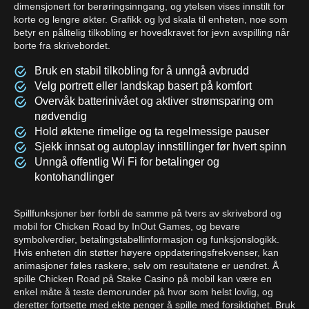
dimensjonert for berøringsinngang, og ytelsen vises innstilt for
korte og lengre økter. Grafikk og lyd skala til enheten, noe som
betyr en pålitelig tilkobling er hovedkravet for jevn avspilling når
borte fra skrivebordet.
Bruk en stabil tilkobling for å unngå avbrudd
Velg portrett eller landskap basert på komfort
Overvåk batterinivået og aktiver strømsparing om
nødvendig
Hold øktene rimelige og ta regelmessige pauser
Sjekk innsat og autoplay innstillinger før hvert spinn
Unngå offentlig Wi Fi for betalinger og
kontohandlinger
Spillfunksjoner bør forbli de samme på tvers av skrivebord og
mobil for Chicken Road by InOut Games, og bevare
symbolverdier, betalingstabellinformasjon og funksjonslogikk.
Hvis enheten din støtter høyere oppdateringsfrekvenser, kan
animasjoner føles raskere, selv om resultatene er uendret. Å
spille Chicken Road på Stake Casino på mobil kan være en
enkel måte å teste demorunder på hvor som helst lovlig, og
deretter fortsette med ekte penger å spille med forsiktighet. Bruk