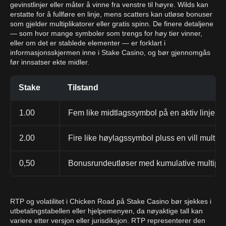
gevinstlinjer eller måter å vinne fra venstre til høyre. Wilds kan
erstatte for å fullføre en linje, mens scatters kan utløse bonuser
som gjelder multiplikatorer eller gratis spinn. De finere detaljene
— som hvor mange symboler som trengs for høy tier vinner,
eller om det er stablede elementer — er forklart i
informasjonsskjermen inne i Stake Casino, og bør gjennomgås
før innsatser ekte midler.
Stake
Tilstand
1.00
Fem like midtlagssymbol på en aktiv linje
2.00
Fire like høylagssymbol pluss en vill multipli
0,50
Bonusrundeutløser med kumulative multiplik
RTP og volatilitet i Chicken Road på Stake Casino bør sjekkes i
utbetalingstabellen eller hjelpemenyen, da nøyaktige tall kan
variere etter versjon eller jurisdiksjon. RTP representerer den