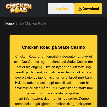
Logg inn
Download
Home
Stake Chicken Road
Chicken Road på Stake Casino
Chicken Road er en tematisk videoautomat utviklet
av InOut Games, og den finnes på Stake Casino der
det er tilgjengelig. Tittelen bygger en lett fortelling
rundt gårdsmand, samtidig som den tar sikte på å
levere tilgjengelige funksjoner for et bredt publikum.
Hvis du søker eksakte spillspesifikasjoner som hjul,
gevinstlinjer eller måter, RTP, volatilitet og maksimal
gevinst, bør disse detaljene sjekkes i
spillinformasjonsskjermen før du spiller. Denne
anmeldelsen går gjennom mekanikk og funksjoner,