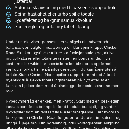
justerbar
Automatisk avspilling med tilpassede stoppforhold
Spinn hastighet eller turbo spille toggle
Lydeffekter og bakgrunnsmusikkvolum
Spilleregler og betalingstabelltilgang
Under en økt viser grensesnittet vanligvis din nåværende
balanse, den valgte innsatsen og en klar spinnknapp. Chicken
Road Slot kan også vise tellere for funksjonsutløsere, aktive
multiplikatorer eller totale gevinster i en bonusrunde. Hvis
scatters eller wilds har spesielle roller, blir deres oppførsel
vanligvis forklart inne på infosidene, som du kan åpne uten å
forlate Stake Casino. Noen spillere rapporterer at det å ta et
øyeblikk til å sjekke utbetalingstabellen på nytt etter at en
funksjon hjelper dem med å planlegge de neste spinnene mer
rolig.
Nybegynnerråd er enkelt, men kraftig. Start med en beskjeden
innsats som føles behagelig for ditt totale budsjett, og vurder
øktkapsler som en fastsatt tids- eller tapsgrense. Lær hvordan
funksjonene i Chicken Road fungerer før du øker innsatsen, og
unngå å jage tap. Om nødvendig, bruk kontogrenser, avkjøling
eller selvekskluderingsverktøy på Stake Casino. Gambling er